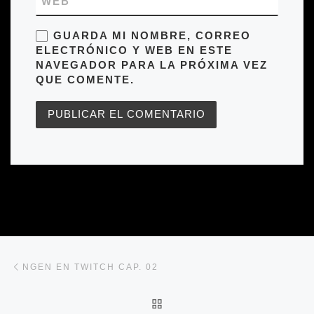
WEB
GUARDA MI NOMBRE, CORREO
ELECTRÓNICO Y WEB EN ESTE
NAVEGADOR PARA LA PRÓXIMA VEZ
QUE COMENTE.
Navegación de entradas
Entrada anterior
NGEN EN TWITCH CAP. 02
VOLVER A LA LISTA DE 