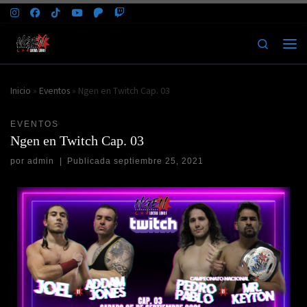
Saltar al contenido
Search
Men
Inicio
»
Eventos
»
Ngen en Twitch Cap. 03
EVENTOS
Ngen en Twitch Cap. 03
por
admin
|
Publicada
septiembre 25, 2021